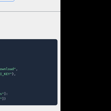
ownload"
,

I_KEY"
},

s"
]:

"
])