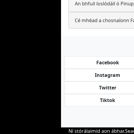
An bhfuil íoslódáil ó Pinupg
Cé mhéad a chosnaíonn Fac
Facebook
Instagram
Twitter
Tiktok
Ní stórálaimid aon ábhar.Sea