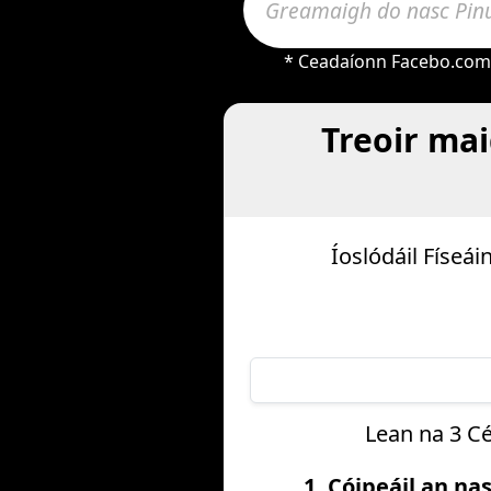
* Ceadaíonn Facebo.com l
Treoir mai
Íoslódáil Físeái
Lean na 3 Cé
1. Cóipeáil an na