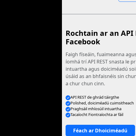
Rochtain ar an API 
Facebook
Faigh físeáin, fuaimeanna ag
íomhá trí API REST snasta le p
intuartha agus doiciméadú soil
úsáid as an bhfaisnéis sin chun
a chur chun cinn.
API REST de ghrád táirgthe
Polished, doiciméadú cuimsitheach
Praghsáil mhíosúil intuartha
Tacaíocht Fiontraíochta ar fáil
Féach ar Dhoiciméadú