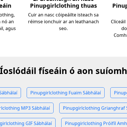
eáin
Pinupgirlclothing thuas
Pinup
lothing,
Cuir an nasc cóipeáilte isteach sa
á nó an
réimse ionchuir ar an leathanach
Cliceái
il, agus
seo.
do
Comhr
Íoslódáil físeáin ó aon suíom
Sábhálaí
Pinupgirlclothing Fuaim Sábhálaí
Pinup
rlclothing MP3 Sábhálaí
Pinupgirlclothing Grianghraf 
girlclothing GIF Sábhálaí
Pinupgirlclothing Próifíl Amh