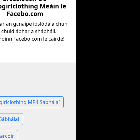
girlclothing Meáin le
Facebo.com
l ar an gcnaipe íoslódála chun
 chuid ábhar a shábháil.
oinn Facebo.com le cairde!
h
girlclothing MP4 Sábhálaí
Sábhálaí
arcóir