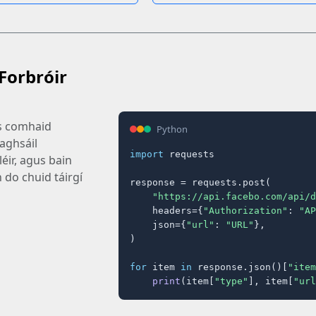
Forbróir
us comhaid
Python
raghsáil
import
 requests

éir, agus bain
 do chuid táirgí
response = requests.post(

"https://api.facebo.com/api/d
    headers={
"Authorization"
: 
"AP
    json={
"url"
: 
"URL"
},

)

for
 item 
in
 response.json()[
"item
print
(item[
"type"
], item[
"url