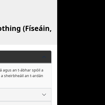
othing (Físeáin,
á agus an t-ábhar spóil a
 a sheirbheáil an t-ardán