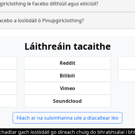
irlclothing le Facebo dlíthiúil agus eiticiúil?
ebo a íoslódáil ó Pinupgirlclothing?
Láithreáin tacaithe
Reddit
Bilibili
Vimeo
Soundcloud
Féach ar na suíomhanna uile a dtacaítear leo
chadtar gach íoslódáil go díreach chuig do bhrabhsálaí i b