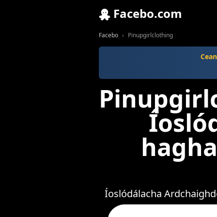
Facebo.com
Facebo
Pinupgirlclothing
Cean
Pinupgirl
Íosló
hagha
Íoslódálacha Ardchaighde