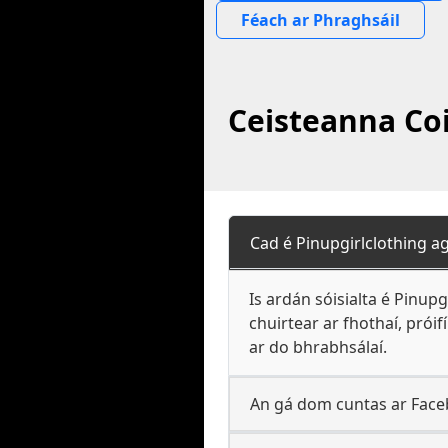
Féach ar Phraghsáil
Ceisteanna Coit
Cad é Pinupgirlclothing a
Is ardán sóisialta é Pinup
chuirtear ar fhothaí, prói
ar do bhrabhsálaí.
An gá dom cuntas ar Faceb