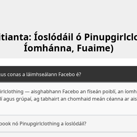
ianta: Íoslódáil ó Pinupgirlcl
Íomhánna, Fuaime)
gus conas a láimhseálann Facebo é?
girlclothing — aisghabhann Facebo an físeán poiblí, an íomh
fílí agus grúpaí, ag tabhairt an chomhaid meán céanna ar ais
ook nó Pinupgirlclothing a íoslódáil?