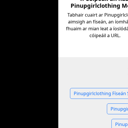
Pinupgirlclothing M
Tabhair cuairt ar Pinupgirlc
aimsigh an físeán, an íomh
fhuaim ar mian leat a íoslódá
cóipeáil a URL.
Pinupgirlclothing Físeán 
Pinupgi
Pinup