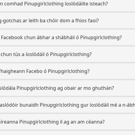
 comhad Pinupgirlclothing íoslódáilte isteach?
g-gotchas ar leith ba chóir dom a fhios faoi?
 Facebook chun ábhar a shábháil ó Pinupgirlclothing?
 chun tús a íoslódáil ó Pinupgirlclothing?
 fhaigheann Facebo ó Pinupgirlclothing?
slódála Pinupgirlclothing ag obair ar mo ghuthán?
aslódóir bunaidh Pinupgirlclothing gur íoslódáil mé a n-áb
 míreanna Pinupgirlclothing il ag an am céanna?