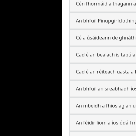
Cén fhormáid a thagann an
An bhfuil Pinupgirlclothin
Cé a úsáideann de ghnáth
Cad é an bealach is tapúla
Cad é an réiteach uasta a
An bhfuil an sreabhadh ío
An mbeidh a fhios ag an u
An féidir liom a íoslódáil