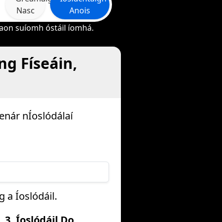
Nasc
Anois
 aon suíomh óstáil íomhá.
ng Físeáin,
lenár nÍoslódálaí
 a Íoslódáil.
3. Íoslódáil Do