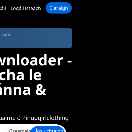
Cláraigh
áil
Logáil isteach
. com
wnloader -
cha le
ánna &
uaime ó Pinupgirlclothing
Greamaigh
Íosluchtaigh