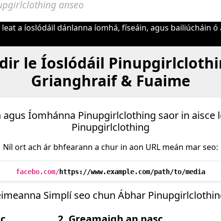
eat a íoslódáil dánlanna íomhá, físeáin, agus bailiúcháin ó
dir le Íoslódáil Pinupgirlclothi
Grianghraif & Fuaime
n agus Íomhánna Pinupgirlclothing saor in aisce 
Pinupgirlclothing
Níl ort ach ár bhfearann a chur in aon URL meán mar seo:
facebo.com/
https://www.example.com/path/to/media
imeanna Simplí seo chun Ábhar Pinupgirlclothing
sc
2. Greamaigh an nasc