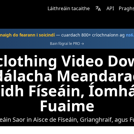
Láithreáin tacaithe
API
Praghs
naigh do fearann i soicindí
— cuardach 800+ críochnaíonn ag
ns6
Bain fógraí le PRO →
clothing Video Do
dálacha Meandara
idh Físeáin, Íomh
Fuaime
áin Saor in Aisce de Físeáin, Grianghraif, agus F