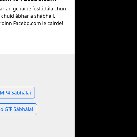
l ar an gcnaipe íoslódála chun
 chuid ábhar a shábháil.
oinn Facebo.com le cairde!
h
MP4 Sábhálaí
o GIF Sábhálaí