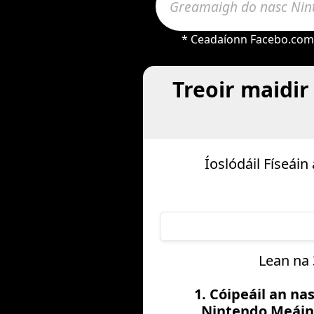
* Ceadaíonn Facebo.com l
Treoir maidir
Íoslódáil Físeái
Lean na 
1. Cóipeáil an na
Nintendo Meái