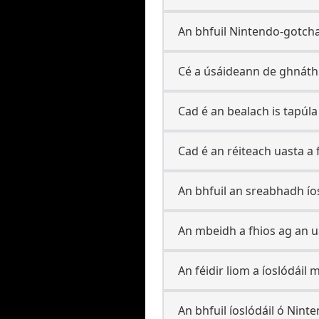
An bhfuil Nintendo-gotchas
Cé a úsáideann de ghnáth
Cad é an bealach is tapúla
Cad é an réiteach uasta a
An bhfuil an sreabhadh í
An mbeidh a fhios ag an u
An féidir liom a íoslódáil
An bhfuil íoslódáil ó Ninten