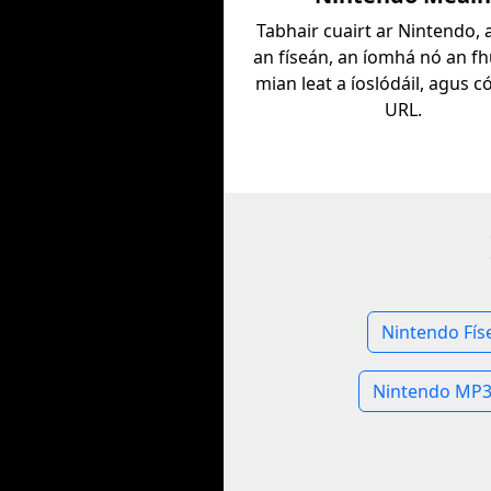
Tabhair cuairt ar Nintendo,
an físeán, an íomhá nó an f
mian leat a íoslódáil, agus có
URL.
Nintendo Fís
Nintendo MP3