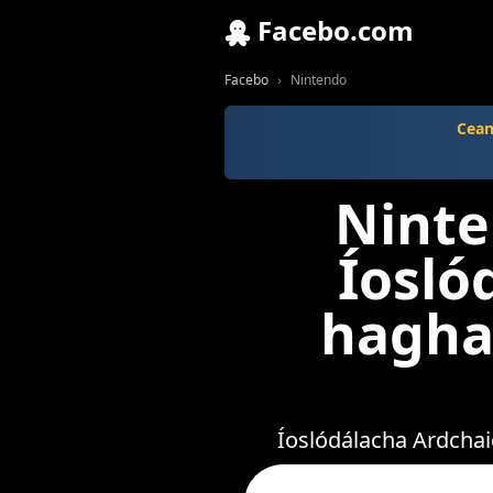
Facebo.com
Facebo
Nintendo
Cean
Ninte
Íosló
hagha
Íoslódálacha Ardchai