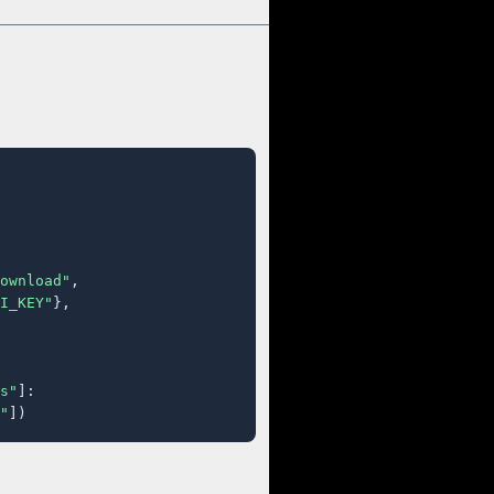
ownload"
,

I_KEY"
},

s"
]:

"
])