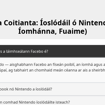
 Coitianta: Íoslódáil ó Nintend
Íomhánna, Fuaime)
s a láimhseálann Facebo é?
ndo — aisghabhann Facebo an físeán poiblí, an íomhá agus a
grúpaí, ag tabhairt an chomhaid meán céanna ar ais a sheirbh
book nó Nintendo a íoslódáil?
n comhad Nintendo íoslódáilte isteach?