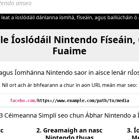
eat a íoslódáil dánlanna íomhá, físeáin, agus bailiúcháin ó
 le Íoslódáil Nintendo Físeáin,
Fuaime
n agus Íomhánna Nintendo saor in aisce lenár nÍo
Níl ort ach ár bhfearann a chur in aon URL meán mar seo:
facebo.com/
https://www.example.com/path/to/media
3 Céimeanna Simplí seo chun Ábhar Nintendo a Í
sc
2. Greamaigh an nasc
3. 
n
Nintendo thuas
Me