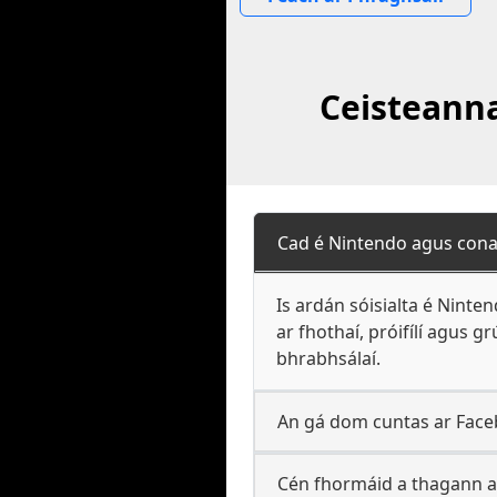
Ceisteanna
Cad é Nintendo agus cona
Is ardán sóisialta é Ninte
ar fhothaí, próifílí agus 
bhrabhsálaí.
An gá dom cuntas ar Face
Cén fhormáid a thagann a