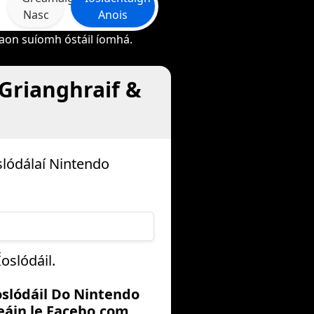
Nasc
Anois
 aon suíomh óstáil íomhá.
 Grianghraif &
slódálaí Nintendo
oslódáil.
Íoslódáil Do Nintendo
áin le Facebo.com