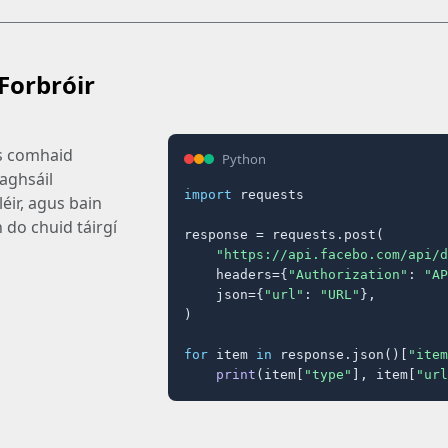
Forbróir
us comhaid
Python
raghsáil
import
 requests

éir, agus bain
 do chuid táirgí
response = requests.post(

"https://api.facebo.com/api/d
    headers={
"Authorization"
: 
"AP
    json={
"url"
: 
"URL"
},

)

for
 item 
in
 response.json()[
"item
print
(item[
"type"
], item[
"url