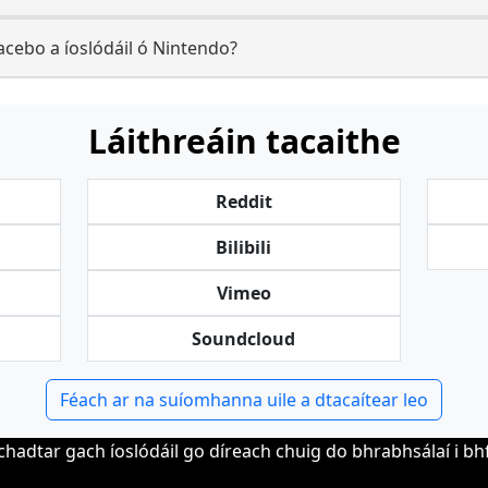
cebo a íoslódáil ó Nintendo?
Láithreáin tacaithe
Reddit
Bilibili
Vimeo
Soundcloud
Féach ar na suíomhanna uile a dtacaítear leo
chadtar gach íoslódáil go díreach chuig do bhrabhsálaí i b