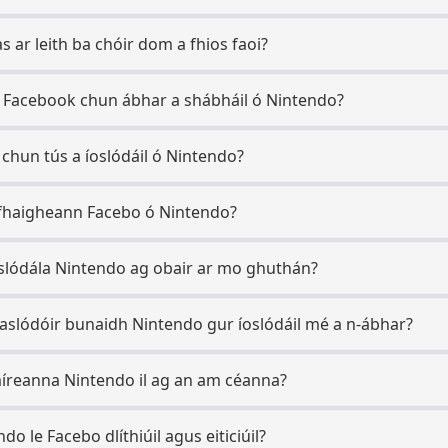
 ar leith ba chóir dom a fhios faoi?
 Facebook chun ábhar a shábháil ó Nintendo?
 chun tús a íoslódáil ó Nintendo?
 fhaigheann Facebo ó Nintendo?
oslódála Nintendo ag obair ar mo ghuthán?
aslódóir bunaidh Nintendo gur íoslódáil mé a n-ábhar?
 míreanna Nintendo il ag an am céanna?
do le Facebo dlíthiúil agus eiticiúil?