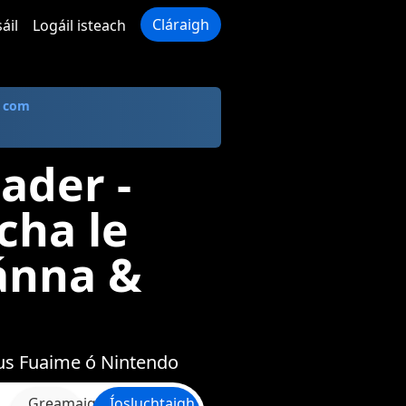
Cláraigh
áil
Logáil isteach
. com
ader -
cha le
ánna &
gus Fuaime ó Nintendo
Greamaigh
Íosluchtaigh