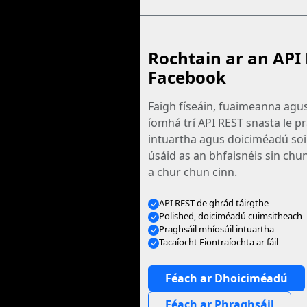
Rochtain ar an API 
Facebook
Faigh físeáin, fuaimeanna ag
íomhá trí API REST snasta le p
intuartha agus doiciméadú soil
úsáid as an bhfaisnéis sin chun
a chur chun cinn.
API REST de ghrád táirgthe
Polished, doiciméadú cuimsitheach
Praghsáil mhíosúil intuartha
Tacaíocht Fiontraíochta ar fáil
Féach ar Dhoiciméadú
Féach ar Phraghsáil