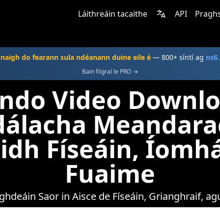
Láithreáin tacaithe
API
Praghs
naigh do fearann sula ndéanann duine eile é
— 800+ síntí ag
ns6
Bain fógraí le PRO →
ndo Video Downlo
dálacha Meandara
idh Físeáin, Íomh
Fuaime
ghdeáin Saor in Aisce de Físeáin, Grianghraif, a