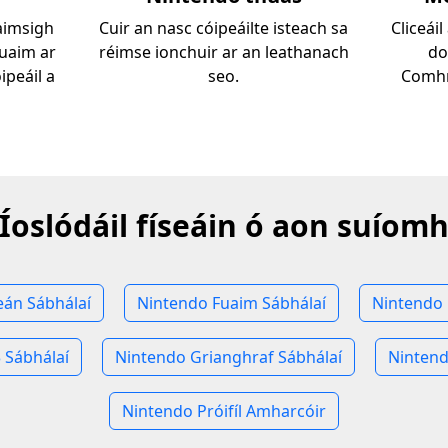
 aimsigh
Cuir an nasc cóipeáilte isteach sa
Cliceái
huaim ar
réimse ionchuir ar an leathanach
do
ipeáil a
seo.
Comhr
Íoslódáil físeáin ó aon suíom
eán Sábhálaí
Nintendo Fuaim Sábhálaí
Nintendo 
 Sábhálaí
Nintendo Grianghraf Sábhálaí
Nintend
Nintendo Próifíl Amharcóir