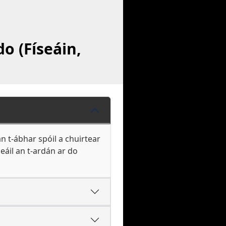
o (Físeáin,
n t-ábhar spóil a chuirtear
eáil an t-ardán ar do