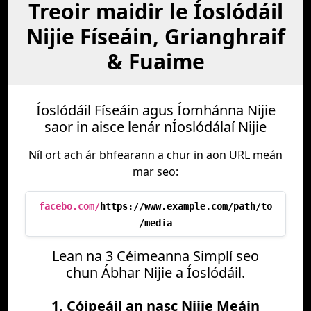
Treoir maidir le Íoslódáil
Nijie Físeáin, Grianghraif
& Fuaime
Íoslódáil Físeáin agus Íomhánna Nijie
saor in aisce lenár nÍoslódálaí Nijie
Níl ort ach ár bhfearann a chur in aon URL meán
mar seo:
facebo.com/
https://www.example.com/path/to
/media
Lean na 3 Céimeanna Simplí seo
chun Ábhar Nijie a Íoslódáil.
1. Cóipeáil an nasc Nijie Meáin