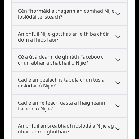
Cén fhormáid a thagann an comhad Nijie
íoslódáilte isteach?
An bhfuil Nijie-gotchas ar leith ba chóir
dom a fhios faoi?
Cé a úsáideann de ghnáth Facebook
chun ábhar a shábháil ó Nijie?
Cad é an bealach is tapúla chun tús a
íoslódáil ó Nijie?
Cad é an réiteach uasta a fhaigheann
Facebo ó Nijie?
An bhfuil an sreabhadh íoslódála Nijie ag
obair ar mo ghuthán?