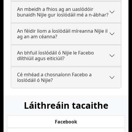
An mbeidh a fhios ag an uaslódóir
bunaidh Nijie gur íoslódáil mé a n-ábhar?
An féidir liom a íoslódáil míreanna Nijie il
ag an am céanna?
An bhfuil íoslódáil ó Nijie le Facebo
dlíthiúil agus eiticiúil?
Cé mhéad a chosnaíonn Facebo a
íoslódáil ó Nijie?
Láithreáin tacaithe
Facebook