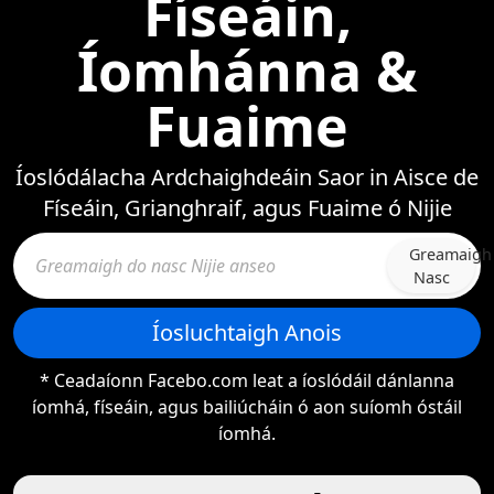
Físeáin,
Íomhánna &
Fuaime
Íoslódálacha Ardchaighdeáin Saor in Aisce de
Físeáin, Grianghraif, agus Fuaime ó Nijie
Greamaigh
Nasc
Íosluchtaigh Anois
* Ceadaíonn Facebo.com leat a íoslódáil dánlanna
íomhá, físeáin, agus bailiúcháin ó aon suíomh óstáil
íomhá.