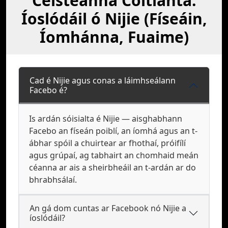
Ceisteanna Coitianta:
Íoslódáil ó Nijie (Físeáin,
Íomhánna, Fuaime)
Cad é Nijie agus conas a láimhseálann
Facebo é?
Is ardán sóisialta é Nijie — aisghabhann
Facebo an físeán poiblí, an íomhá agus an t-
ábhar spóil a chuirtear ar fhothaí, próifílí
agus grúpaí, ag tabhairt an chomhaid meán
céanna ar ais a sheirbheáil an t-ardán ar do
bhrabhsálaí.
An gá dom cuntas ar Facebook nó Nijie a
íoslódáil?