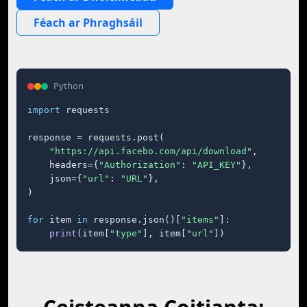
Féach ar Phraghsáil
Python
import
 requests

response = requests.post(

"https://api.facebo.com/api/download"
,

    headers={
"Authorization"
: 
"API_KEY"
},

    json={
"url"
: 
"URL"
},

)

for
 item 
in
 response.json()[
"items"
]:

print
(item[
"type"
], item[
"url"
])