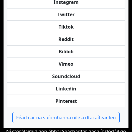
Instagram
Twitter
Tiktok
Reddit
Bilibili
Vimeo
Soundcloud
Linkedin
Pinterest
Féach ar na suíomhanna uile a dtacaítear leo
Ní stórálaimid aon ábhar.Seachadtar gach íoslódáil go