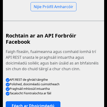
Nijie Próifíl Amharcóir
Rochtain ar an API Forbróir
Facebook
Faigh físeáin, fuaimeanna agus comhaid íomhá trí
API REST snasta le praghsáil intuartha agus
doiciméadú soiléir, agus bain úsáid as an bhfaisnéis
sin chun do chuid táirgí a chur chun cinn.
API REST de ghrád táirgthe
Polished, doiciméadú cuimsitheach
Praghsáil mhíosúil intuartha
Tacaíocht Fiontraíochta ar fáil
Féach ar Dhoiciméadú