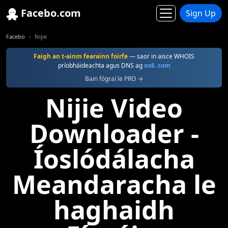
Facebo.com
Sign Up
Facebo
Nijie
Faigh an t-ainm fearainn foirfe
— saor in aisce WHOIS
príobháideachta agus DNS ag
ns6. com
Bain fógraí le PRO →
Nijie Video
Downloader -
Íoslódálacha
Meandaracha le
haghaidh