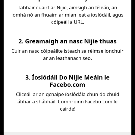
Tabhair cuairt ar Nijie, aimsigh an físeán, an
íomhá nó an fhuaim ar mian leat a íoslódáil, agus
cóipeáil a URL.
2. Greamaigh an nasc Nijie thuas
Cuir an nasc cóipeáilte isteach sa réimse ionchuir
ar an leathanach seo.
3. Íoslódáil Do Nijie Meáin le
Facebo.com
Cliceáil ar an gcnaipe íoslódála chun do chuid
ábhar a shábháil. Comhroinn Facebo.com le
cairde!