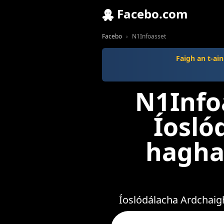
Facebo.com
Facebo
N1Infoasset
Faigh an t-ain
N1Info
Íosló
hagha
Íoslódálacha Ardchaigh