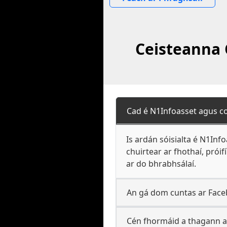
Ceisteanna C
Cad é N1Infoasset agus c
Is ardán sóisialta é N1Inf
chuirtear ar fhothaí, prói
ar do bhrabhsálaí.
An gá dom cuntas ar Faceb
Cén fhormáid a thagann a