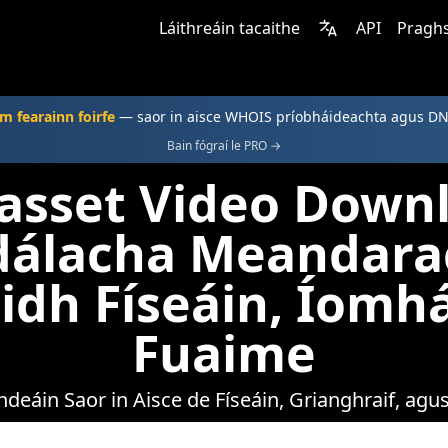
Láithreáin tacaithe
API
Praghs
m fearainn foirfe
— saor in aisce WHOIS príobháideachta agus D
Bain fógraí le PRO →
asset Video Downl
dálacha Meandara
idh Físeáin, Íomh
Fuaime
deáin Saor in Aisce de Físeáin, Grianghraif, ag