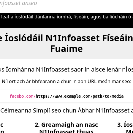
eat a íoslódáil dánlanna íomhá, físeáin, agus bailiúcháin ó
e Íoslódáil N1Infoasset Físeái
Fuaime
gus Íomhánna N1Infoasset saor in aisce lenár nÍo
Níl ort ach ár bhfearann a chur in aon URL meán mar seo:
facebo.com/
https://www.example.com/path/to/media
 Céimeanna Simplí seo chun Ábhar N1Infoasset a 
sc
2. Greamaigh an nasc
3. Ío
in
N1Infoasset thuas
Me