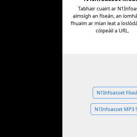
Tabhair cuairt ar N1Infoa
aimsigh an físeán, an íomh
fhuaim ar mian leat a íoslódá
cóipeáil a URL.
N1Infoasset Físe
N1Infoasset MP3 