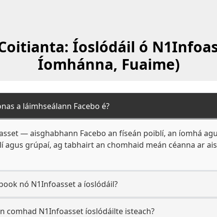
oitianta: Íoslódáil ó N1Infoas
Íomhánna, Fuaime)
onas a láimhseálann Facebo é?
oasset — aisghabhann Facebo an físeán poiblí, an íomhá agu
fílí agus grúpaí, ag tabhairt an chomhaid meán céanna ar ais
ook nó N1Infoasset a íoslódáil?
n comhad N1Infoasset íoslódáilte isteach?