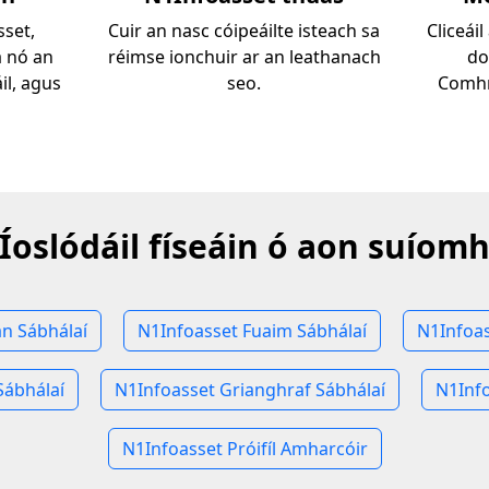
sset,
Cuir an nasc cóipeáilte isteach sa
Cliceái
á nó an
réimse ionchuir ar an leathanach
do
il, agus
seo.
Comhr
Íoslódáil físeáin ó aon suíom
án Sábhálaí
N1Infoasset Fuaim Sábhálaí
N1Infoas
Sábhálaí
N1Infoasset Grianghraf Sábhálaí
N1Info
N1Infoasset Próifíl Amharcóir