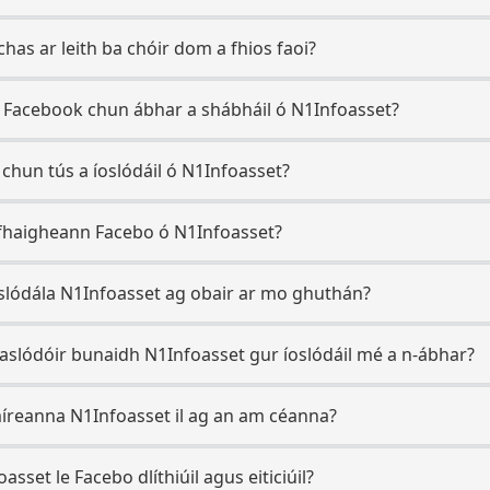
has ar leith ba chóir dom a fhios faoi?
 Facebook chun ábhar a shábháil ó N1Infoasset?
 chun tús a íoslódáil ó N1Infoasset?
 fhaigheann Facebo ó N1Infoasset?
slódála N1Infoasset ag obair ar mo ghuthán?
aslódóir bunaidh N1Infoasset gur íoslódáil mé a n-ábhar?
 míreanna N1Infoasset il ag an am céanna?
asset le Facebo dlíthiúil agus eiticiúil?