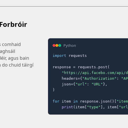
Forbróir
us comhaid
Python
raghsáil
import
 requests

éir, agus bain
 do chuid táirgí
response = requests.post(

"https://api.facebo.com/api/d
    headers={
"Authorization"
: 
"AP
    json={
"url"
: 
"URL"
},

)

for
 item 
in
 response.json()[
"item
print
(item[
"type"
], item[
"url