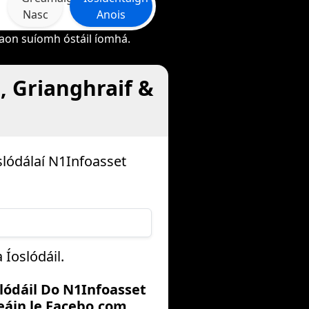
Nasc
Anois
 aon suíomh óstáil íomhá.
n, Grianghraif &
slódálaí N1Infoasset
Íoslódáil.
slódáil Do N1Infoasset
áin le Facebo.com