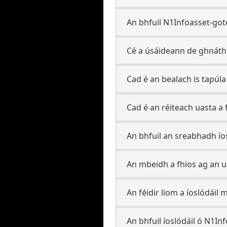
An bhfuil N1Infoasset-gotc
Cé a úsáideann de ghnáth
Cad é an bealach is tapúla
Cad é an réiteach uasta a
An bhfuil an sreabhadh ío
An mbeidh a fhios ag an u
An féidir liom a íoslódáil
An bhfuil íoslódáil ó N1Info