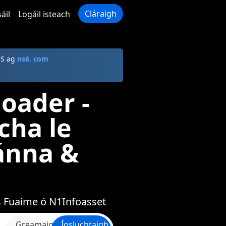
Cláraigh
áil
Logáil isteach
NS ag
ns6. com
oader -
cha le
ánna &
us Fuaime ó N1Infoasset
Greamaigh
Íosluchtaigh