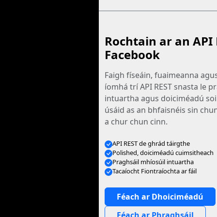
Rochtain ar an API 
Facebook
Faigh físeáin, fuaimeanna ag
íomhá trí API REST snasta le p
intuartha agus doiciméadú soil
úsáid as an bhfaisnéis sin chun
a chur chun cinn.
API REST de ghrád táirgthe
Polished, doiciméadú cuimsitheach
Praghsáil mhíosúil intuartha
Tacaíocht Fiontraíochta ar fáil
Féach ar Dhoiciméadú
Féach ar Phraghsáil