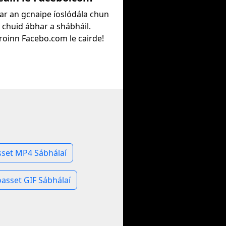
l ar an gcnaipe íoslódála chun
 chuid ábhar a shábháil.
oinn Facebo.com le cairde!
h
set MP4 Sábhálaí
asset GIF Sábhálaí