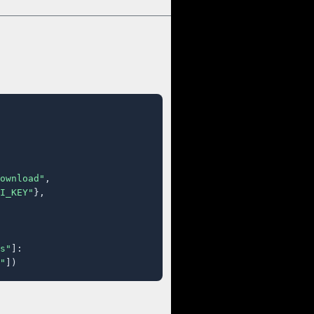
ownload"
,

I_KEY"
},

s"
]:

"
])