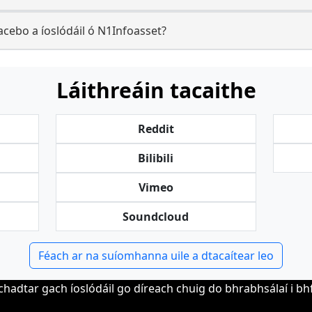
cebo a íoslódáil ó N1Infoasset?
Láithreáin tacaithe
Reddit
Bilibili
Vimeo
Soundcloud
Féach ar na suíomhanna uile a dtacaítear leo
chadtar gach íoslódáil go díreach chuig do bhrabhsálaí i b