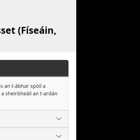
set (Físeáin,
s an t-ábhar spóil a
 a sheirbheáil an t-ardán