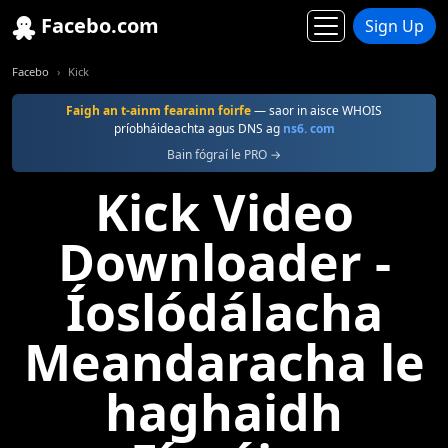
Facebo.com
Sign Up
Facebo
Kick
Faigh an t-ainm fearainn foirfe
— saor in aisce WHOIS
príobháideachta agus DNS ag
ns6. com
Bain fógraí le PRO →
Kick Video
Downloader -
Íoslódálacha
Meandaracha le
haghaidh