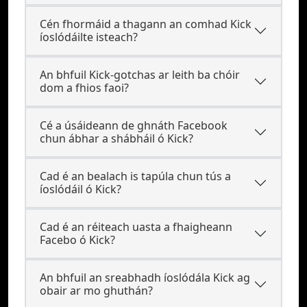
Cén fhormáid a thagann an comhad Kick
íoslódáilte isteach?
An bhfuil Kick-gotchas ar leith ba chóir
dom a fhios faoi?
Cé a úsáideann de ghnáth Facebook
chun ábhar a shábháil ó Kick?
Cad é an bealach is tapúla chun tús a
íoslódáil ó Kick?
Cad é an réiteach uasta a fhaigheann
Facebo ó Kick?
An bhfuil an sreabhadh íoslódála Kick ag
obair ar mo ghuthán?