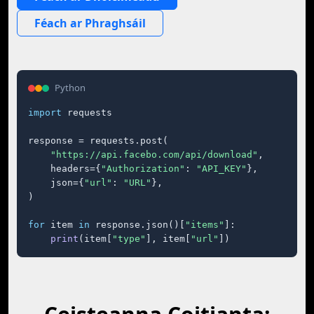
Féach ar Phraghsáil
Python
import
 requests

response = requests.post(

"https://api.facebo.com/api/download"
,

    headers={
"Authorization"
: 
"API_KEY"
},

    json={
"url"
: 
"URL"
},

)

for
 item 
in
 response.json()[
"items"
]:

print
(item[
"type"
], item[
"url"
])