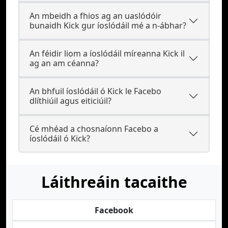
An mbeidh a fhios ag an uaslódóir
bunaidh Kick gur íoslódáil mé a n-ábhar?
An féidir liom a íoslódáil míreanna Kick il
ag an am céanna?
An bhfuil íoslódáil ó Kick le Facebo
dlíthiúil agus eiticiúil?
Cé mhéad a chosnaíonn Facebo a
íoslódáil ó Kick?
Láithreáin tacaithe
Facebook