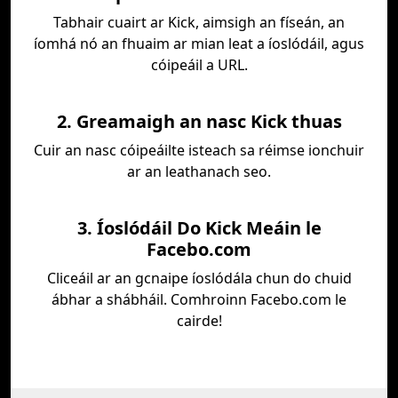
Tabhair cuairt ar Kick, aimsigh an físeán, an
íomhá nó an fhuaim ar mian leat a íoslódáil, agus
cóipeáil a URL.
2. Greamaigh an nasc Kick thuas
Cuir an nasc cóipeáilte isteach sa réimse ionchuir
ar an leathanach seo.
3. Íoslódáil Do Kick Meáin le
Facebo.com
Cliceáil ar an gcnaipe íoslódála chun do chuid
ábhar a shábháil. Comhroinn Facebo.com le
cairde!