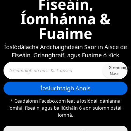
Físeáin,
Íomhánna &
Fuaime
Íoslódálacha Ardchaighdeáin Saor in Aisce de
Físeáin, Grianghraif, agus Fuaime ó Kick
Greamaigh
Nasc
Íosluchtaigh Anois
* Ceadaíonn Facebo.com leat a íoslódáil dánlanna
íomhá, físeáin, agus bailiúcháin ó aon suíomh óstáil
íomhá.