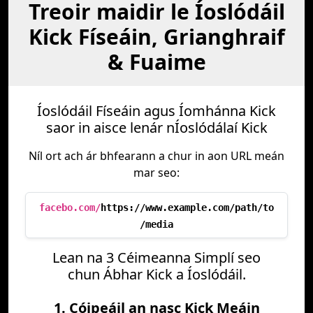
Treoir maidir le Íoslódáil
Kick Físeáin, Grianghraif
& Fuaime
Íoslódáil Físeáin agus Íomhánna Kick
saor in aisce lenár nÍoslódálaí Kick
Níl ort ach ár bhfearann a chur in aon URL meán
mar seo:
facebo.com/
https://www.example.com/path/to
/media
Lean na 3 Céimeanna Simplí seo
chun Ábhar Kick a Íoslódáil.
1. Cóipeáil an nasc Kick Meáin