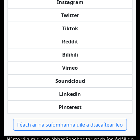
Instagram
Twitter
Tiktok
Reddit
Bilibili
Vimeo
Soundcloud
Linkedin
Pinterest
Féach ar na suíomhanna uile a dtacaítear leo
Ní stórálaimid aon ábhar.Seachadtar gach íoslódáil go