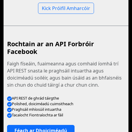
Kick Próifíl Amharcóir
Rochtain ar an API Forbróir
Facebook
Faigh físeáin, fuaimeanna agus comhaid íomhá trí
API REST snasta le praghsáil intuartha agus
doiciméadú soiléir, agus bain úsáid as an bhfaisnéis
sin chun do chuid táirgí a chur chun cinn.
API REST de ghrád táirgthe
Polished, doiciméadú cuimsitheach
Praghsáil mhíosúil intuartha
Tacaíocht Fiontraíochta ar fáil
Féach ar Dhoiciméadú