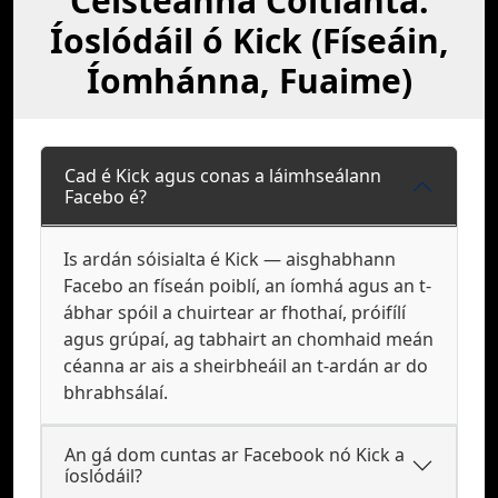
Ceisteanna Coitianta:
Íoslódáil ó Kick (Físeáin,
Íomhánna, Fuaime)
Cad é Kick agus conas a láimhseálann
Facebo é?
Is ardán sóisialta é Kick — aisghabhann
Facebo an físeán poiblí, an íomhá agus an t-
ábhar spóil a chuirtear ar fhothaí, próifílí
agus grúpaí, ag tabhairt an chomhaid meán
céanna ar ais a sheirbheáil an t-ardán ar do
bhrabhsálaí.
An gá dom cuntas ar Facebook nó Kick a
íoslódáil?