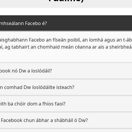
imhseálann Facebo é?
aisghabhann Facebo an físeán poiblí, an íomhá agus an t-ábh
paí, ag tabhairt an chomhaid meán céanna ar ais a sheirbheái
book nó Dw a íoslódáil?
n comhad Dw íoslódáilte isteach?
ith ba chóir dom a fhios faoi?
 Facebook chun ábhar a shábháil ó Dw?