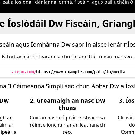
eat a íoslódáil dánlanna íomhá, físeáin, agus bailiúcháin ó
le Íoslódáil Dw Físeáin, Grian
Físeáin agus Íomhánna Dw saor in aisce lenár nÍo
Níl ort ach ár bhfearann a chur in aon URL meán mar seo:
facebo.com/
https://www.example.com/path/to/media
na 3 Céimeanna Simplí seo chun Ábhar Dw a Íosl
 Dw
2. Greamaigh an nasc Dw
3. Ío
thuas
igh an
Cuir an nasc cóipeáilte isteach sa
Cliceái
aim ar
réimse ionchuir ar an leathanach
do
ipeáil a
seo.
Comhr