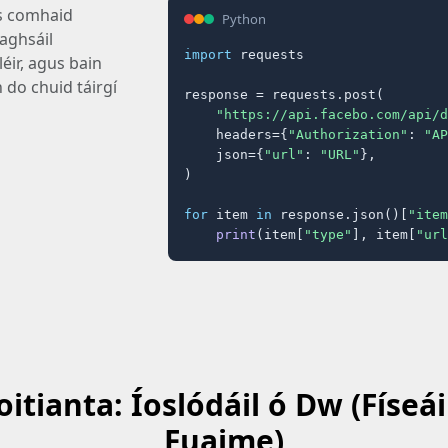
us comhaid
Python
raghsáil
import
 requests

éir, agus bain
 do chuid táirgí
response = requests.post(

"https://api.facebo.com/api/d
    headers={
"Authorization"
: 
"AP
    json={
"url"
: 
"URL"
},

)

for
 item 
in
 response.json()[
"item
print
(item[
"type"
], item[
"url
itianta: Íoslódáil ó Dw (Físe
Fuaime)