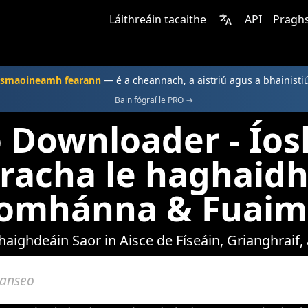
Láithreáin tacaithe
API
Praghs
o smaoineamh fearann
— é a cheannach, a aistriú agus a bhainisti
Bain fógraí le PRO →
 Downloader - Íos
acha le haghaidh 
Íomhánna & Fuaim
haighdeáin Saor in Aisce de Físeáin, Grianghraif