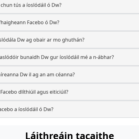
 chun tús a íoslódáil ó Dw?
a fhaigheann Facebo ó Dw?
oslódála Dw ag obair ar mo ghuthán?
aslódóir bunaidh Dw gur íoslódáil mé a n-ábhar?
 míreanna Dw il ag an am céanna?
Facebo dlíthiúil agus eiticiúil?
cebo a íoslódáil ó Dw?
Láithreáin tacaithe