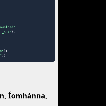
ownload"
,

I_KEY"
},

s"
]:

"
])
áin, Íomhánna,