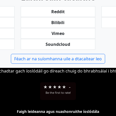
Reddit
Bilibili
Vimeo
Soundcloud
Féach ar na suíomhanna uile a dtacaítear leo
chadtar gach íoslódáil go díreach chuig do bhrabhsálaí i b
★
★
★
★
★
-
Be the first to rate!
Faigh leideanna agus nuashonruithe íoslódála