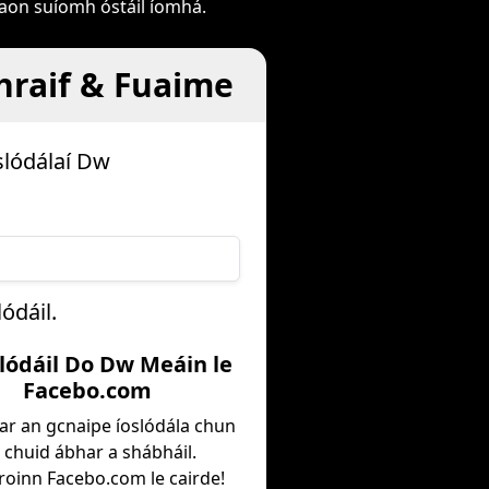
 aon suíomh óstáil íomhá.
ghraif & Fuaime
slódálaí Dw
ódáil.
slódáil Do Dw Meáin le
Facebo.com
l ar an gcnaipe íoslódála chun
 chuid ábhar a shábháil.
oinn Facebo.com le cairde!