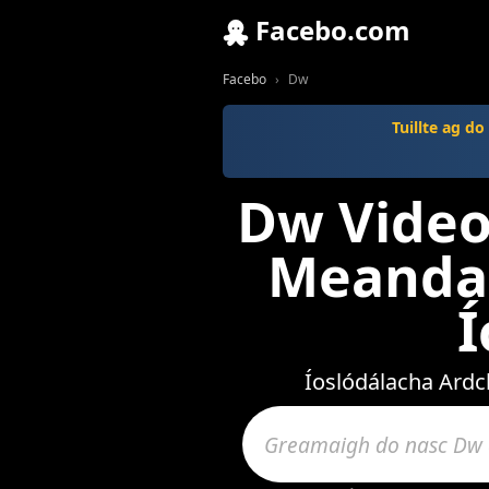
Facebo.com
Facebo
Dw
Tuillte ag d
Dw Video
Meandar
Íoslódálacha Ardc