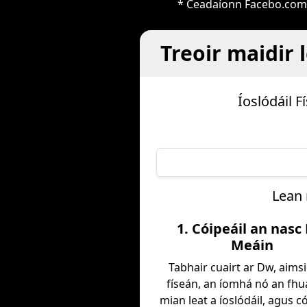
* Ceadaíonn Facebo.com l
Treoir maidir 
Íoslódáil 
Lean 
1. Cóipeáil an nasc
Meáin
Tabhair cuairt ar Dw, aims
físeán, an íomhá nó an fhu
mian leat a íoslódáil, agus có