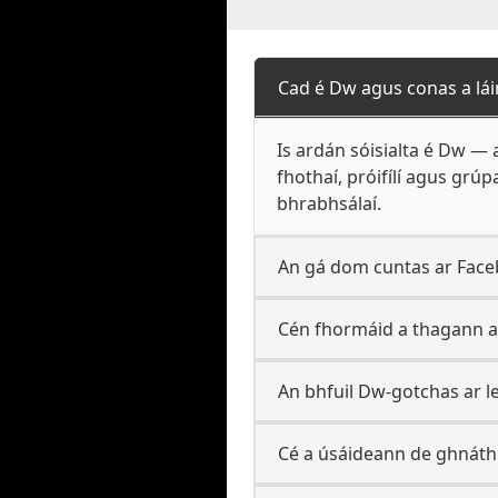
Cad é Dw agus conas a lá
Is ardán sóisialta é Dw — 
fhothaí, próifílí agus grú
bhrabhsálaí.
An gá dom cuntas ar Face
Cén fhormáid a thagann a
An bhfuil Dw-gotchas ar le
Cé a úsáideann de ghnáth