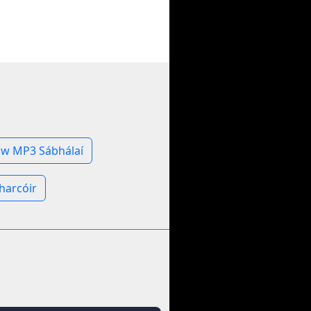
h
w MP3 Sábhálaí
harcóir