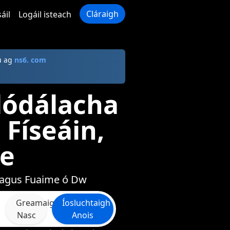
Cláraigh
áil
Logáil isteach
ú ag
ns6. com
lódálacha
Físeáin,
e
, agus Fuaime ó Dw
Greamaigh
Íosluchtaigh
Nasc
Anois