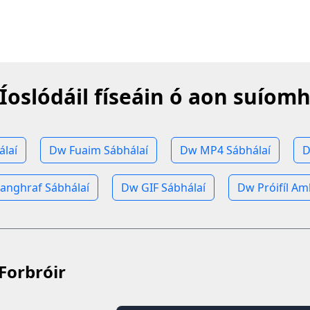
Íoslódáil físeáin ó aon suíom
álaí
Dw Fuaim Sábhálaí
Dw MP4 Sábhálaí
D
anghraf Sábhálaí
Dw GIF Sábhálaí
Dw Próifíl Am
Forbróir