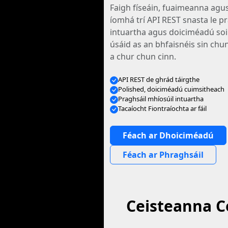
Faigh físeáin, fuaimeanna ag
íomhá trí API REST snasta le p
intuartha agus doiciméadú soil
úsáid as an bhfaisnéis sin chun
a chur chun cinn.
API REST de ghrád táirgthe
Polished, doiciméadú cuimsitheach
Praghsáil mhíosúil intuartha
Tacaíocht Fiontraíochta ar fáil
Féach ar Dhoiciméadú
Féach ar Phraghsáil
Ceisteanna Co