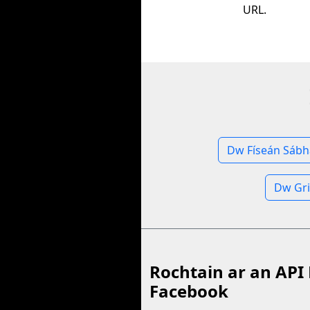
URL.
Dw Físeán Sábh
Dw Gri
Rochtain ar an API 
Facebook