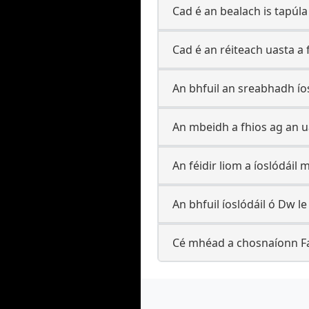
Cad é an bealach is tapúla
Cad é an réiteach uasta 
An bhfuil an sreabhadh í
An mbeidh a fhios ag an u
An féidir liom a íoslódáil
An bhfuil íoslódáil ó Dw le 
Cé mhéad a chosnaíonn Fa