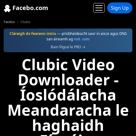
Facebo.com
Sign Up
Facebo
Clubic
Cláraigh do fearann inniu
— príobháideacht saor in aisce agus DNS
san áireamh ag
ns6. com
Bain fógraí le PRO →
Clubic Video
Downloader -
Íoslódálacha
Meandaracha le
haghaidh