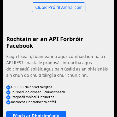
Clubic Próifíl Amharcóir
Rochtain ar an API Forbróir
Facebook
Faigh físeáin, fuaimeanna agus comhaid íomhá trí
API REST snasta le praghsáil intuartha agus
doiciméadú soiléir, agus bain úsáid as an bhfaisnéis
sin chun do chuid táirgí a chur chun cinn.
API REST de ghrád táirgthe
Polished, doiciméadú cuimsitheach
Praghsáil mhíosúil intuartha
Tacaíocht Fiontraíochta ar fáil
Féach ar Dhoiciméadú