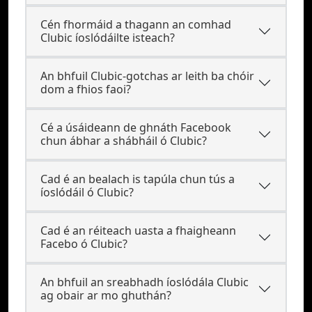
Cén fhormáid a thagann an comhad
Clubic íoslódáilte isteach?
An bhfuil Clubic-gotchas ar leith ba chóir
dom a fhios faoi?
Cé a úsáideann de ghnáth Facebook
chun ábhar a shábháil ó Clubic?
Cad é an bealach is tapúla chun tús a
íoslódáil ó Clubic?
Cad é an réiteach uasta a fhaigheann
Facebo ó Clubic?
An bhfuil an sreabhadh íoslódála Clubic
ag obair ar mo ghuthán?