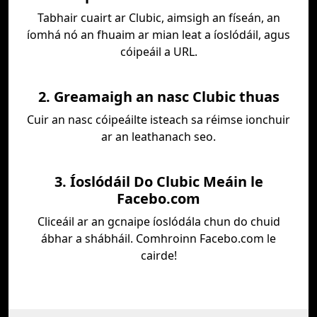
Tabhair cuairt ar Clubic, aimsigh an físeán, an
íomhá nó an fhuaim ar mian leat a íoslódáil, agus
cóipeáil a URL.
2. Greamaigh an nasc Clubic thuas
Cuir an nasc cóipeáilte isteach sa réimse ionchuir
ar an leathanach seo.
3. Íoslódáil Do Clubic Meáin le
Facebo.com
Cliceáil ar an gcnaipe íoslódála chun do chuid
ábhar a shábháil. Comhroinn Facebo.com le
cairde!