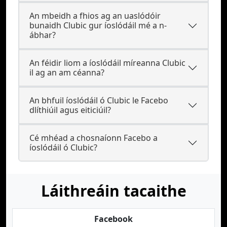
An mbeidh a fhios ag an uaslódóir
bunaidh Clubic gur íoslódáil mé a n-
ábhar?
An féidir liom a íoslódáil míreanna Clubic
il ag an am céanna?
An bhfuil íoslódáil ó Clubic le Facebo
dlíthiúil agus eiticiúil?
Cé mhéad a chosnaíonn Facebo a
íoslódáil ó Clubic?
Láithreáin tacaithe
Facebook