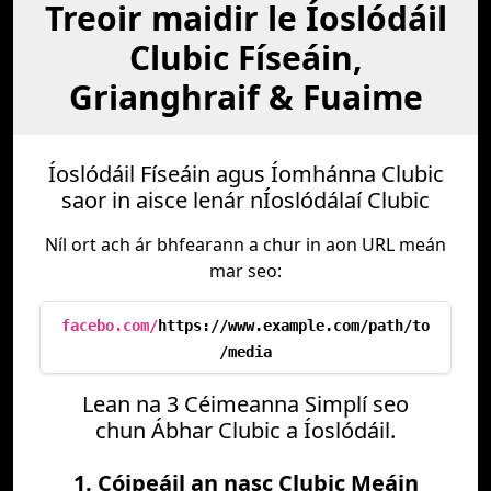
Treoir maidir le Íoslódáil
Clubic Físeáin,
Grianghraif & Fuaime
Íoslódáil Físeáin agus Íomhánna Clubic
saor in aisce lenár nÍoslódálaí Clubic
Níl ort ach ár bhfearann a chur in aon URL meán
mar seo:
facebo.com/
https://www.example.com/path/to
/media
Lean na 3 Céimeanna Simplí seo
chun Ábhar Clubic a Íoslódáil.
1. Cóipeáil an nasc Clubic Meáin