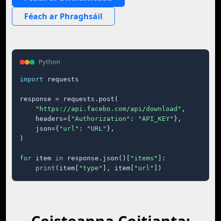
Féach ar Phraghsáil
Python
import
 requests

response = requests.post(

"https://api.facebo.com/api/download"
,

    headers={
"Authorization"
: 
"API_KEY"
},

    json={
"url"
: 
"URL"
},

)

for
 item 
in
 response.json()[
"items"
]:

print
(item[
"type"
], item[
"url"
])