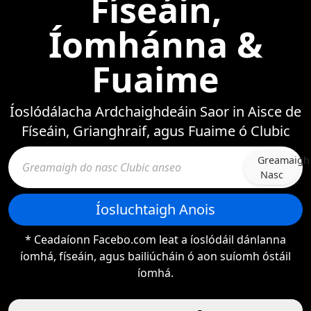
Físeáin,
Íomhánna &
Fuaime
Íoslódálacha Ardchaighdeáin Saor in Aisce de
Físeáin, Grianghraif, agus Fuaime ó Clubic
Greamaigh
Nasc
Íosluchtaigh Anois
* Ceadaíonn Facebo.com leat a íoslódáil dánlanna
íomhá, físeáin, agus bailiúcháin ó aon suíomh óstáil
íomhá.