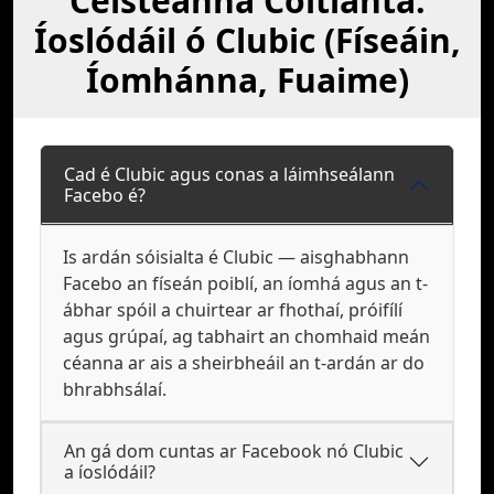
Ceisteanna Coitianta:
Íoslódáil ó Clubic (Físeáin,
Íomhánna, Fuaime)
Cad é Clubic agus conas a láimhseálann
Facebo é?
Is ardán sóisialta é Clubic — aisghabhann
Facebo an físeán poiblí, an íomhá agus an t-
ábhar spóil a chuirtear ar fhothaí, próifílí
agus grúpaí, ag tabhairt an chomhaid meán
céanna ar ais a sheirbheáil an t-ardán ar do
bhrabhsálaí.
An gá dom cuntas ar Facebook nó Clubic
a íoslódáil?