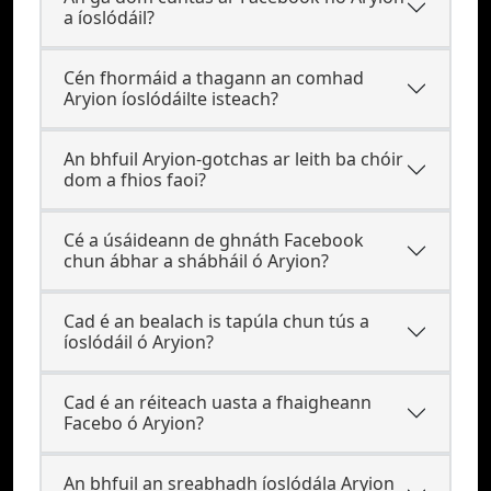
a íoslódáil?
Cén fhormáid a thagann an comhad
Aryion íoslódáilte isteach?
An bhfuil Aryion-gotchas ar leith ba chóir
dom a fhios faoi?
Cé a úsáideann de ghnáth Facebook
chun ábhar a shábháil ó Aryion?
Cad é an bealach is tapúla chun tús a
íoslódáil ó Aryion?
Cad é an réiteach uasta a fhaigheann
Facebo ó Aryion?
An bhfuil an sreabhadh íoslódála Aryion