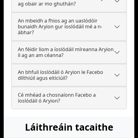
ag obair ar mo ghuthán?
An mbeidh a fhios ag an uaslódóir
bunaidh Aryion gur íoslódáil mé a n-
ábhar?
An féidir liom a íoslódáil míreanna Aryion
il ag an am céanna?
An bhfuil íoslódáil ó Aryion le Facebo
dlíthiúil agus eiticiúil?
Cé mhéad a chosnaíonn Facebo a
íoslódáil ó Aryion?
Láithreáin tacaithe