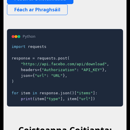
Féach ar Phraghsáil
Python
import
 requests

response = requests.post(

"https://api.facebo.com/api/download"
,

    headers={
"Authorization"
: 
"API_KEY"
},

    json={
"url"
: 
"URL"
},

)

for
 item 
in
 response.json()[
"items"
]:

print
(item[
"type"
], item[
"url"
])