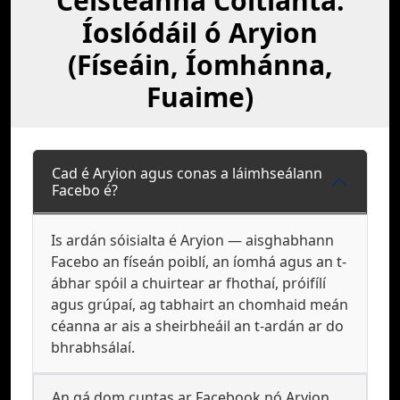
Ceisteanna Coitianta:
Íoslódáil ó Aryion
(Físeáin, Íomhánna,
Fuaime)
Cad é Aryion agus conas a láimhseálann
Facebo é?
Is ardán sóisialta é Aryion — aisghabhann
Facebo an físeán poiblí, an íomhá agus an t-
ábhar spóil a chuirtear ar fhothaí, próifílí
agus grúpaí, ag tabhairt an chomhaid meán
céanna ar ais a sheirbheáil an t-ardán ar do
bhrabhsálaí.
An gá dom cuntas ar Facebook nó Aryion