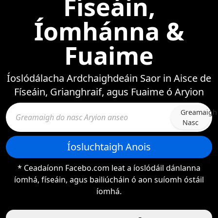
Físeáin,
Íomhánna &
Fuaime
Íoslódálacha Ardchaighdeáin Saor in Aisce de
Físeáin, Grianghraif, agus Fuaime ó Aryion
Greamaigh
Nasc
Íosluchtaigh Anois
* Ceadaíonn Facebo.com leat a íoslódáil dánlanna
íomhá, físeáin, agus bailiúcháin ó aon suíomh óstáil
íomhá.