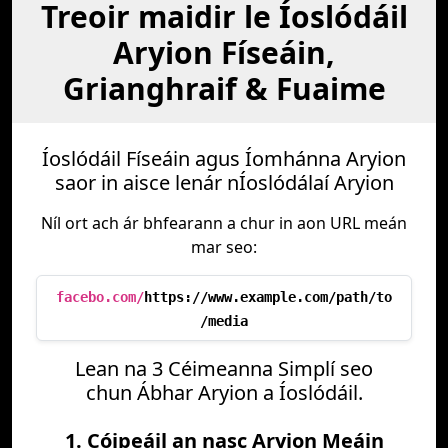
Treoir maidir le Íoslódáil
Aryion Físeáin,
Grianghraif & Fuaime
Íoslódáil Físeáin agus Íomhánna Aryion
saor in aisce lenár nÍoslódálaí Aryion
Níl ort ach ár bhfearann a chur in aon URL meán
mar seo:
facebo.com/
https://www.example.com/path/to
/media
Lean na 3 Céimeanna Simplí seo
chun Ábhar Aryion a Íoslódáil.
1. Cóipeáil an nasc Aryion Meáin