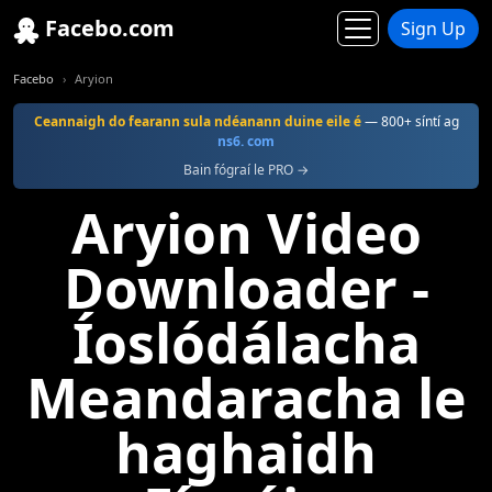
Facebo.com
Sign Up
Facebo
Aryion
Ceannaigh do fearann sula ndéanann duine eile é
— 800+ síntí ag
ns6. com
Bain fógraí le PRO →
Aryion Video
Downloader -
Íoslódálacha
Meandaracha le
haghaidh