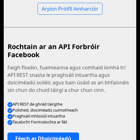
Aryion Próifíl Amharcóir
Rochtain ar an API Forbróir
Facebook
Faigh físeáin, fuaimeanna agus comhaid íomhá trí
API REST snasta le praghsáil intuartha agus
doiciméadú soiléir, agus bain úsáid as an bhfaisnéis
sin chun do chuid táirgí a chur chun cinn.
API REST de ghrád táirgthe
Polished, doiciméadú cuimsitheach
Praghsáil mhíosúil intuartha
Tacaíocht Fiontraíochta ar fáil
Féach ar Dhoiciméadú