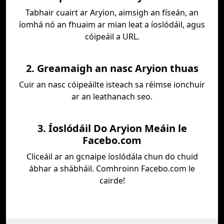
Tabhair cuairt ar Aryion, aimsigh an físeán, an
íomhá nó an fhuaim ar mian leat a íoslódáil, agus
cóipeáil a URL.
2. Greamaigh an nasc Aryion thuas
Cuir an nasc cóipeáilte isteach sa réimse ionchuir
ar an leathanach seo.
3. Íoslódáil Do Aryion Meáin le
Facebo.com
Cliceáil ar an gcnaipe íoslódála chun do chuid
ábhar a shábháil. Comhroinn Facebo.com le
cairde!