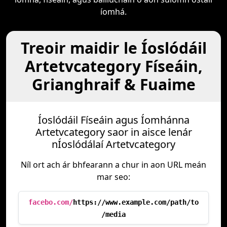
íomhá.
Treoir maidir le Íoslódáil
Artetvcategory Físeáin,
Grianghraif & Fuaime
Íoslódáil Físeáin agus Íomhánna
Artetvcategory saor in aisce lenár
nÍoslódálaí Artetvcategory
Níl ort ach ár bhfearann a chur in aon URL meán
mar seo:
facebo.com/
https://www.example.com/path/to
/media