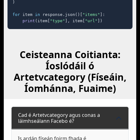
)

for
 item 
in
 response.json()[
"items"
]:

print
(item[
"type"
], item[
"url"
])
Ceisteanna Coitianta:
Íoslódáil ó
Artetvcategory (Físeáin,
Íomhánna, Fuaime)
Cad é Artetvcategory agus conas a
láimhseálann Facebo é?
Is ardán físeán foirm fhada é