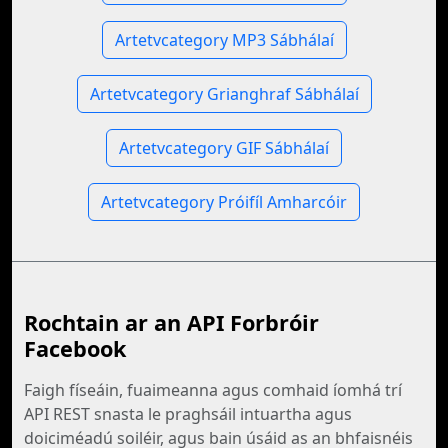
Artetvcategory MP3 Sábhálaí
Artetvcategory Grianghraf Sábhálaí
Artetvcategory GIF Sábhálaí
Artetvcategory Próifíl Amharcóir
Rochtain ar an API Forbróir
Facebook
Faigh físeáin, fuaimeanna agus comhaid íomhá trí
API REST snasta le praghsáil intuartha agus
doiciméadú soiléir, agus bain úsáid as an bhfaisnéis