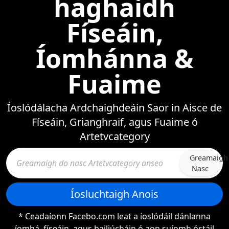
haghaidh
Físeáin,
Íomhánna &
Fuaime
Íoslódálacha Ardchaighdeáin Saor in Aisce de
Físeáin, Grianghraif, agus Fuaime ó
Artetvcategory
Greamaigh
Nasc
Íosluchtaigh Anois
* Ceadaíonn Facebo.com leat a íoslódáil dánlanna
íomhá, físeáin, agus bailiúcháin ó aon suíomh óstáil