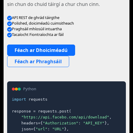
sin chun do chuid táirgí a chur chun cinn.
API REST de ghrád táirgthe
Polished, doiciméadú cuimsitheach
Praghsáil mhíosúil intuartha
Tacaíocht Fiontraíochta ar fáil
Féach ar Dhoiciméadú
Féach ar Phraghsáil
Python
import
 requests

response = requests.post(

"https://api.facebo.com/api/download"
,

    headers={
"Authorization"
: 
"API_KEY"
},

    json={
"url"
: 
"URL"
},
