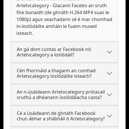
Artetvcategory - Glacann Facebo an sruth
físe bunaidh (de ghnáth H.264 MP4 suas le
1080p) agus seachadann sé é mar chomhad
in-íoslódáilte amháin le fuaim muxed
isteach.
An gá dom cuntas ar Facebook nó
Artetvcategory a íoslódáil?
Cén fhormáid a thagann an comhad
Artetvcategory íoslódáilte isteach?
An n-úsáideann Artetvcategory prótacail
sruthú a dhéanann íoslódálacha casta?
Cé a úsáideann de ghnáth Facebook
chun ábhar a shábháil ó Artetvcategory?