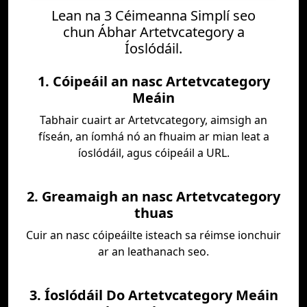
Lean na 3 Céimeanna Simplí seo
chun Ábhar Artetvcategory a
Íoslódáil.
1. Cóipeáil an nasc Artetvcategory
Meáin
Tabhair cuairt ar Artetvcategory, aimsigh an
físeán, an íomhá nó an fhuaim ar mian leat a
íoslódáil, agus cóipeáil a URL.
2. Greamaigh an nasc Artetvcategory
thuas
Cuir an nasc cóipeáilte isteach sa réimse ionchuir
ar an leathanach seo.
3. Íoslódáil Do Artetvcategory Meáin