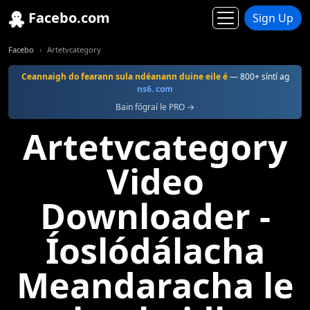
Facebo.com
Sign Up
Facebo
Artetvcategory
Ceannaigh do fearann sula ndéanann duine eile é
— 800+ síntí ag
ns6. com
Bain fógraí le PRO →
Artetvcategory
Video
Downloader -
Íoslódálacha
Meandaracha le