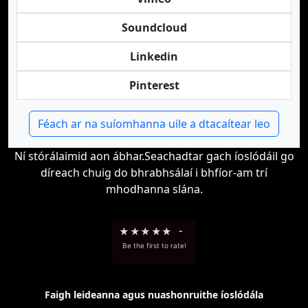
Soundcloud
Linkedin
Pinterest
Féach ar na suíomhanna uile a dtacaítear leo
Ní stórálaimid aon ábhar.Seachadtar gach íoslódáil go
díreach chuig do bhrabhsálaí i bhfíor-am trí
mhodhanna slána.
★
★
★
★
★
-
Be the first to rate!
Faigh leideanna agus nuashonruithe íoslódála