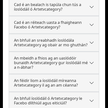
Cad é an bealach is tapúla chun tús a
íoslódáil ó Artetvcategory?
Cad é an réiteach uasta a fhaigheann
Facebo ó Artetvcategory?
An bhfuil an sreabhadh íoslódála
Artetvcategory ag obair ar mo ghuthán?
An mbeidh a fhios ag an uaslódóir
bunaidh Artetvcategory gur íoslódáil mé
a n-ábhar?
An féidir liom a íoslódáil míreanna
Artetvcategory il ag an am céanna?
An bhfuil íoslódáil ó Artetvcategory le
Facebo dlíthiúil agus eiticiúil?