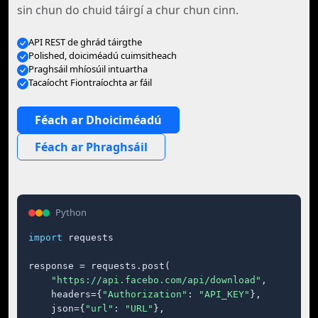
sin chun do chuid táirgí a chur chun cinn.
API REST de ghrád táirgthe
Polished, doiciméadú cuimsitheach
Praghsáil mhíosúil intuartha
Tacaíocht Fiontraíochta ar fáil
Féach ar Dhoiciméadú
Féach ar Phraghsáil
Python
import
 requests

response = requests.post(

"https://api.facebo.com/api/download"
,

    headers={
"Authorization"
: 
"API_KEY"
},

    json={
"url"
: 
"URL"
},
