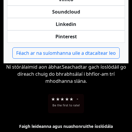
Soundcloud
Linkedin
Pinterest
Féach ar na suíomhanna uile a dtacaítear leo
Ní stórálaimid aon ábhar.Seachadtar gach íoslódáil go
díreach chuig do bhrabhsálaí i bhfíor-am trí
mhodhanna slána.
★
★
★
★
★
-
Be the first to rate!
Faigh leideanna agus nuashonruithe íoslódála