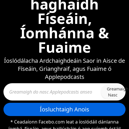
haghaidh
Físeáin,
Íomhánna &
Fuaime
Íoslódálacha Ardchaighdeáin Saor in Aisce de
Físeáin, Grianghraif, agus Fuaime ó
Applepodcasts
Greamaigh
Nasc
Íosluchtaigh Anois
* Ceadaíonn Facebo.com leat a íoslódáil dánlanna
íomhá, físeáin, agus bailiúcháin ó aon suíomh óstáil