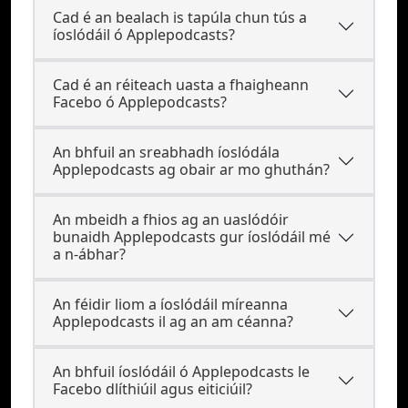
Cad é an bealach is tapúla chun tús a
íoslódáil ó Applepodcasts?
Cad é an réiteach uasta a fhaigheann
Facebo ó Applepodcasts?
An bhfuil an sreabhadh íoslódála
Applepodcasts ag obair ar mo ghuthán?
An mbeidh a fhios ag an uaslódóir
bunaidh Applepodcasts gur íoslódáil mé
a n-ábhar?
An féidir liom a íoslódáil míreanna
Applepodcasts il ag an am céanna?
An bhfuil íoslódáil ó Applepodcasts le
Facebo dlíthiúil agus eiticiúil?