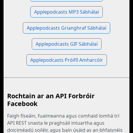
Applepodcasts MP3 Sábhálaí
Applepodcasts Grianghraf Sábhálaí
Applepodcasts GIF Sábhálaí
Applepodcasts Próifíl Amharcóir
Rochtain ar an API Forbróir
Facebook
Faigh físeáin, fuaimeanna agus comhaid íomhá trí
API REST snasta le praghsáil intuartha agus
doiciméadú soiléir, agus bain úsáid as an bhfaisnéis