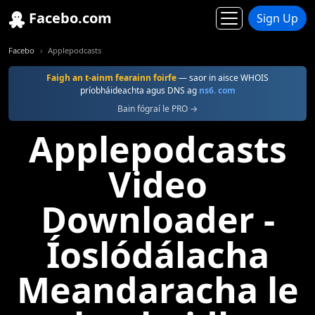
Facebo.com
Sign Up
Facebo
Applepodcasts
Faigh an t-ainm fearainn foirfe
— saor in aisce WHOIS
príobháideachta agus DNS ag
ns6. com
Bain fógraí le PRO →
Applepodcasts
Video
Downloader -
Íoslódálacha
Meandaracha le