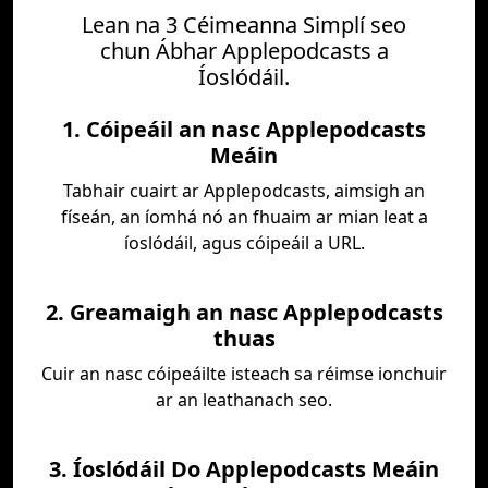
Lean na 3 Céimeanna Simplí seo
chun Ábhar Applepodcasts a
Íoslódáil.
1. Cóipeáil an nasc Applepodcasts
Meáin
Tabhair cuairt ar Applepodcasts, aimsigh an
físeán, an íomhá nó an fhuaim ar mian leat a
íoslódáil, agus cóipeáil a URL.
2. Greamaigh an nasc Applepodcasts
thuas
Cuir an nasc cóipeáilte isteach sa réimse ionchuir
ar an leathanach seo.
3. Íoslódáil Do Applepodcasts Meáin