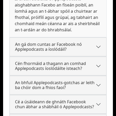
aisghabhann Facebo an físeán poiblí, an
íomhá agus an t-ábhar spóil a chuirtear ar
fhothaí, próifílí agus grúpaí, ag tabhairt an
chomhaid meán céanna ar ais a sheirbheáil
an t-ardán ar do bhrabhsálaí.
An gá dom cuntas ar Facebook nó
Applepodcasts a íoslódáil?
Cén fhormáid a thagann an comhad
Applepodcasts íoslódáilte isteach?
An bhfuil Applepodcasts-gotchas ar leith
ba chóir dom a fhios faoi?
Cé a úsáideann de ghnáth Facebook
chun ábhar a shábháil ó Applepodcasts?