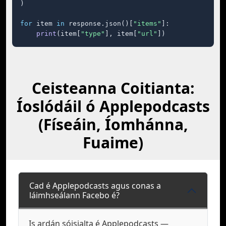
)

for
 item 
in
 response.json()[
"items"
]:

print
(item[
"type"
], item[
"url"
])
Ceisteanna Coitianta:
Íoslódáil ó Applepodcasts
(Físeáin, Íomhánna,
Fuaime)
Cad é Applepodcasts agus conas a
láimhseálann Facebo é?
Is ardán sóisialta é Applepodcasts —