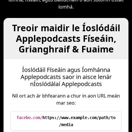
íomhá.
Treoir maidir le Íoslódáil
Applepodcasts Físeáin,
Grianghraif & Fuaime
Íoslódáil Físeáin agus Íomhánna
Applepodcasts saor in aisce lenár
nÍoslódálaí Applepodcasts
Níl ort ach ár bhfearann a chur in aon URL meán
mar seo:
facebo.com/
https://www.example.com/path/to
/media